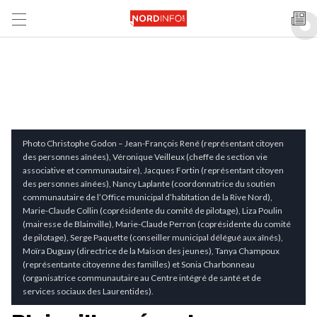
Photo Christophe Godon – Jean-François René (représentant citoyen
des personnes aînées), Véronique Veilleux (cheffe de section vie
associative et communautaire), Jacques Fortin (représentant citoyen
des personnes aînées), Nancy Laplante (coordonnatrice du soutien
communautaire de l’Office municipal d’habitation de la Rive Nord),
Marie-Claude Collin (coprésidente du comité de pilotage), Liza Poulin
(mairesse de Blainville), Marie-Claude Perron (coprésidente du comité
de pilotage), Serge Paquette (conseiller municipal délégué aux aînés),
Moïra Duguay (directrice de la Maison des jeunes), Tanya Champoux
(représentante citoyenne des familles) et Sonia Charbonneau
(organisatrice communautaire au Centre intégré de santé et de
services sociaux des Laurentides).