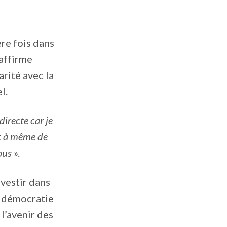
ère fois dans
 affirme
rité avec la
l.
irecte car je
nt à même de
ous
».
vestir dans
a démocratie
 l’avenir des