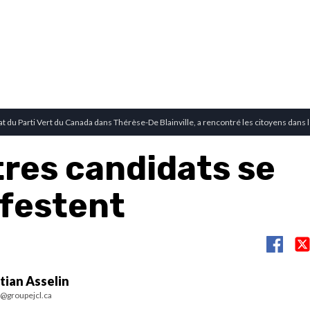
t du Parti Vert du Canada dans Thérèse-De Blainville, a rencontré les citoyens dans l
tres candidats se
festent
tian Asselin
n@groupejcl.ca