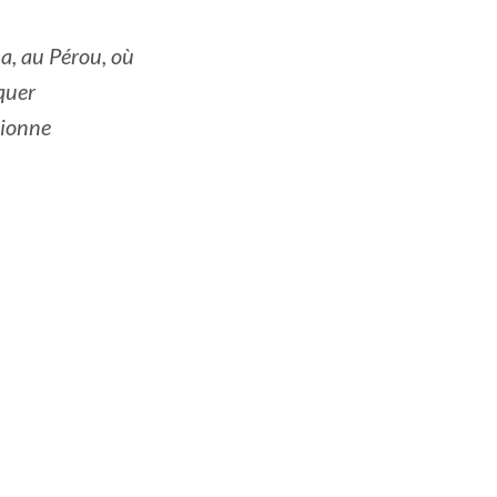
ma, au Pérou, où
iquer
sionne