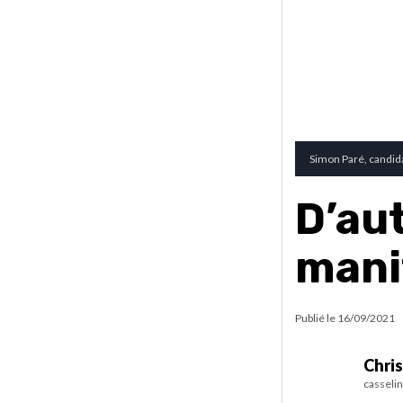
Simon Paré, candida
D’au
mani
Publié le
16/09/2021
Chris
casseli