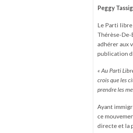
Peggy Tassi
Le Parti libr
Thérèse-De-Bl
adhérer aux v
publication d
« Au Parti Lib
crois que les 
prendre les me
Ayant immigr
ce mouvement 
directe et la 