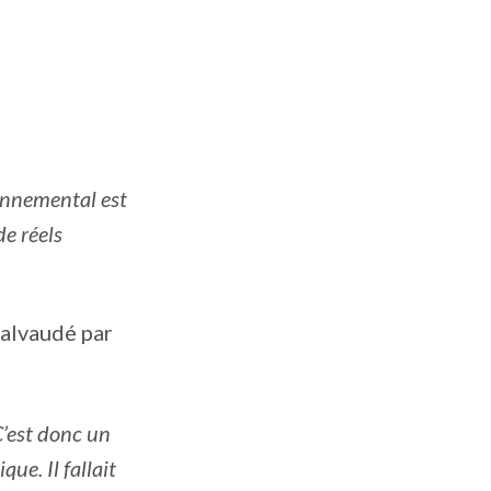
ronnemental est
de réels
 galvaudé par
C’est donc un
ue. Il fallait