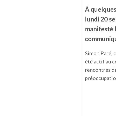
À quelques 
lundi 20 s
manifesté l
communiqua
Simon Paré, c
été actif au 
rencontres da
préoccupatio