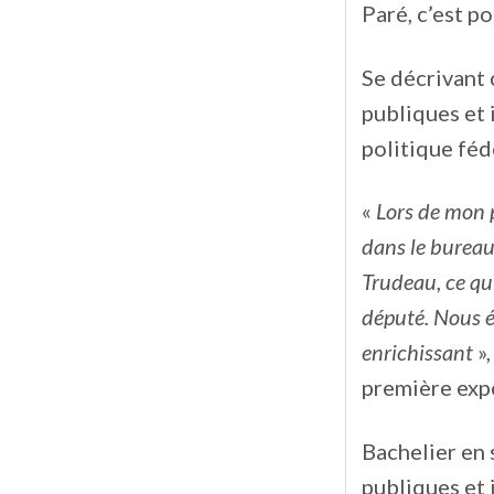
Paré, c’est p
Se décrivant 
publiques et 
politique féd
«
Lors de mon p
dans le bureau
Trudeau, ce qu
député. Nous ét
enrichissant
»,
première expé
Bachelier en s
publiques et 