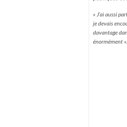
«
J’ai aussi pa
je devais encou
davantage dans
énormément
»