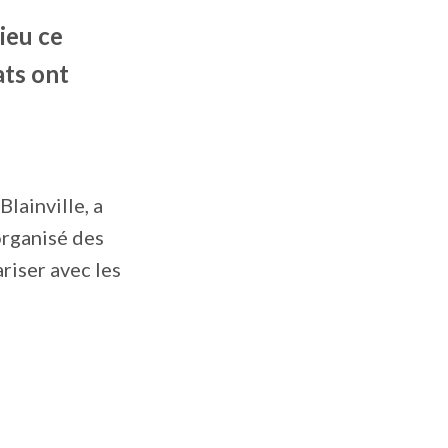
ieu ce
ats ont
lainville, a
organisé des
ariser avec les