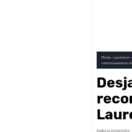
Photo : courtoisie
communautaires de 
Desj
reco
Laur
Publié le
30/06/2026