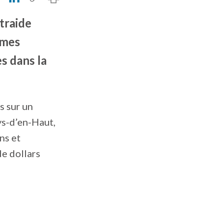
traide
smes
s dans la
s sur un
ys-d’en-Haut,
ns et
de dollars