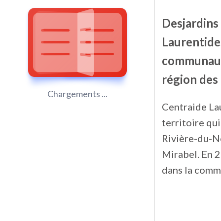
Desjardins 
Laurentide
communauta
région des
Chargements ...
Centraide Lau
territoire q
Rivière-du-No
Mirabel. En 2
dans la comm