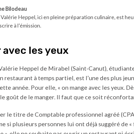
ne Bilodeau
Valérie Heppel, ici en pleine préparation culinaire, est heu
crire à l’émission.
 avec les yeux
Valérie Heppel de Mirabel (Saint-Canut), étudiant
 restaurant à temps partiel, est l’une des plus jeu
tte année. Pour elle, « on mange avec les yeux. Dès
i le goût de le manger. Il faut que ce soit réconforta
ser le titre de Comptable professionnel agréé (CPA),
me si plusieurs personnes lui ont déjà suggéré de «
e », elle ne souhaite pas ouvrir un restaurant ni écri