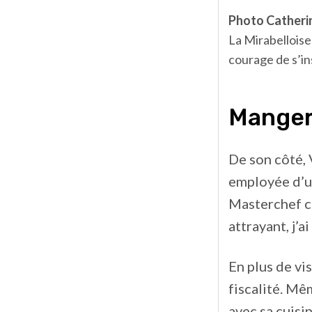
Photo Catheri
La Mirabelloise 
courage de s’ins
Manger
De son côté, 
employée d’un
Masterchef ce
attrayant, j’a
En plus de vi
fiscalité. Mê
avec sa cuisin