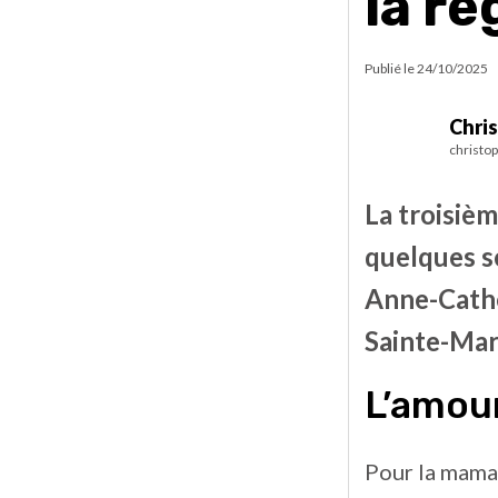
la ré
Publié le
24/10/2025
Chri
christo
La troisiè
quelques s
Anne-Cathe
Sainte-Mart
L’amour
Pour la maman