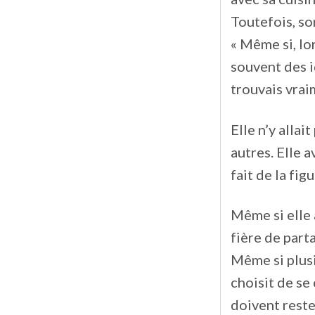
Toutefois, so
« Même si, lo
souvent des id
trouvais vrai
Elle n’y allai
autres. Elle 
fait de la fig
Même si elle 
fière de part
Même si plusi
choisit de se
doivent rester