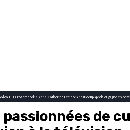
odeau – La roseméroise Anne-Catherine Leclerc a beaucoup appris et gagné en confia
 passionnées de cu