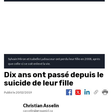
Sylvain Miron et Isabelle Ladouceur ont perdu leur fille en 2008, après
que celle-ci se soit enlevé la vie.
Dix ans ont passé depuis le
suicide de leur fille
Publié le
20/02/2019
Christian Asselin
casselin@groupejcl.ca