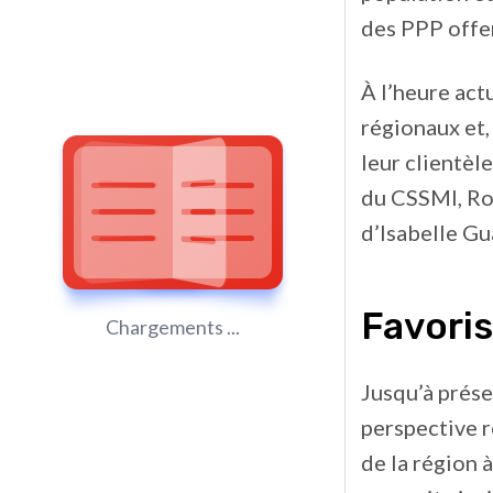
des PPP offer
À l’heure actu
régionaux et,
leur clientèl
du CSSMI, Ro
d’Isabelle Gu
Favoris
Chargements ...
Jusqu’à prése
perspective r
de la région 