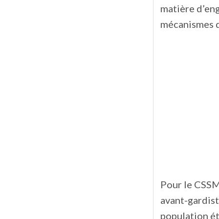
matière d’eng
mécanismes de
Pour le CSSMI
avant-gardist
population ét