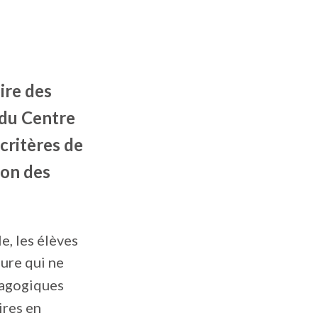
ire des
 du Centre
 critères de
ion des
e, les élèves
ure qui ne
édagogiques
ires en