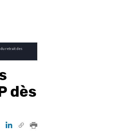
du retrait des
s
P dès