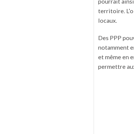
pourrait ains
territoire. L
locaux.
Des PPP pouva
notamment en 
et même en e
permettre aux