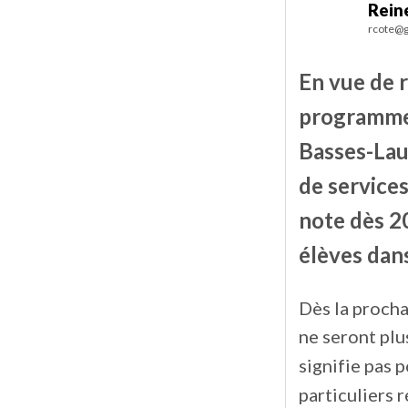
Rein
rcote@g
En vue de r
programmes
Basses-Lau
de services
note dès 2
élèves dans
Dès la procha
ne seront plu
signifie pas 
particuliers 