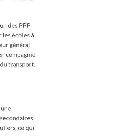
l’un des PPP
 les écoles à
teur général
 en compagnie
 du transport.
 une
 secondaires
liers, ce qui