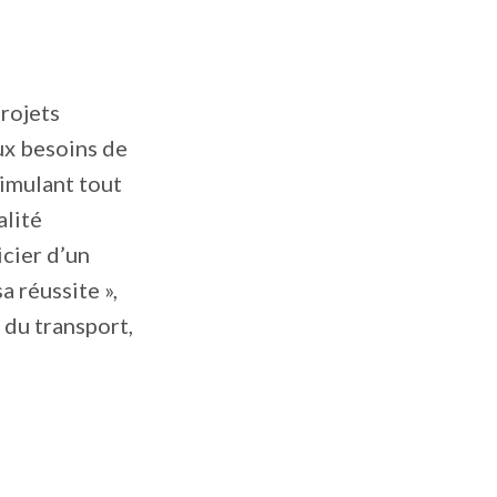
projets
ux besoins de
timulant tout
alité
cier d’un
 réussite »,
 du transport,