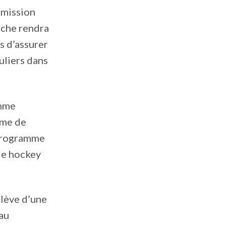
 mission
oche rendra
s d’assurer
uliers dans
amme
mme de
 programme
de hockey
elève d’une
 au