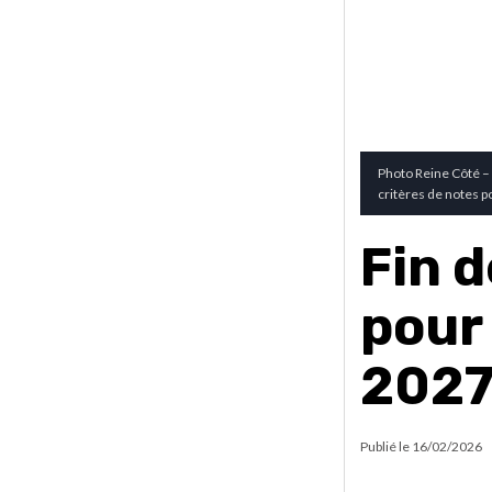
Photo Reine Côté – 
critères de notes p
Fin d
pour
202
Publié le
16/02/2026