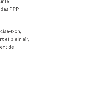
ur le
e des PPP
cise-t-on,
 et plein air,
ent de