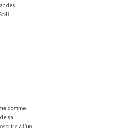
ar des
SSMI.
même comme
 de sa
nscrire à l’un