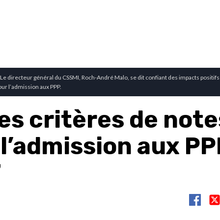
Le directeur général du CSSMI, Roch-André Malo, se dit confiant des impacts positifs 
our l’admission aux PPP.
es critères de note
 l’admission aux PP
7