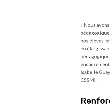
« Nous avons 
pédagogiques
nos élèves, e
en élargissant
pédagogique e
encadrement s
Isabelle Guay
CSSMI.
Renforc