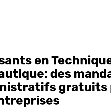
ssants en Techniqu
autique: des mand
nistratifs gratuits
ntreprises