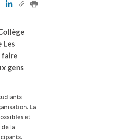
Collège
e Les
 faire
aux gens
tudiants
anisation. La
ossibles et
 de la
cipants.