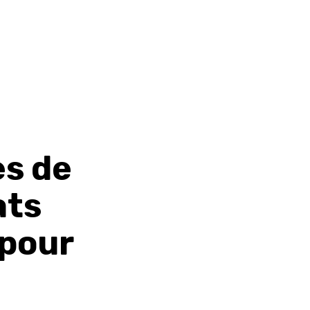
es de
ats
 pour