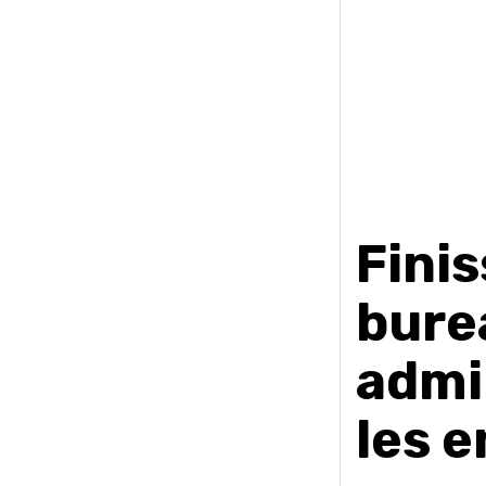
Fini
bure
admi
les e