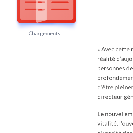
Chargements ...
« Avec cette 
réalité d’auj
personnes de 
profondément 
d’être pleine
directeur gé
Le nouvel em
vitalité, l’ouv
diversité de