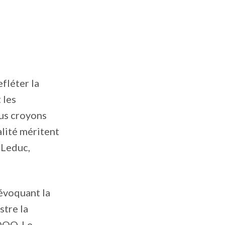
fléter la
 les
ous croyons
lité méritent
 Leduc,
évoquant la
ustre la
DOQ. Le