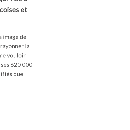
coises et
e image de
rayonner la
rme vouloir
e ses 620 000
ifiés que