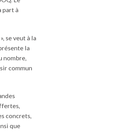
 part à
, se veut à la
présente la
du nombre,
désir commun
randes
ffertes,
s concrets,
insi que