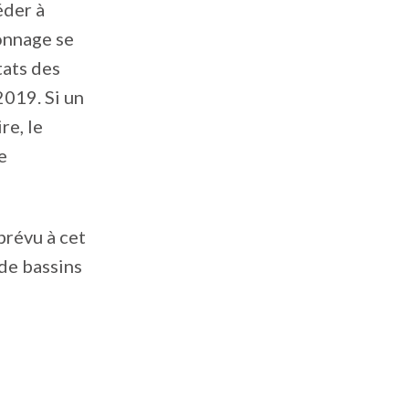
éder à
lonnage se
tats des
2019. Si un
re, le
e
prévu à cet
 de bassins