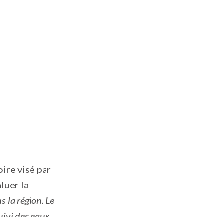
ire visé par
luer la
 la région. Le
uivi des eaux