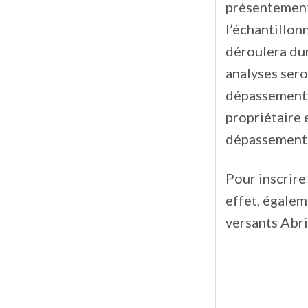
présentement 
l’échantillon
déroulera dura
analyses sero
dépassement d
propriétaire 
dépassement
Pour inscrire
effet, égalem
versants Abr