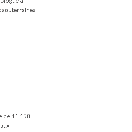
éologue à
x souterraines
ie de 11 150
eaux