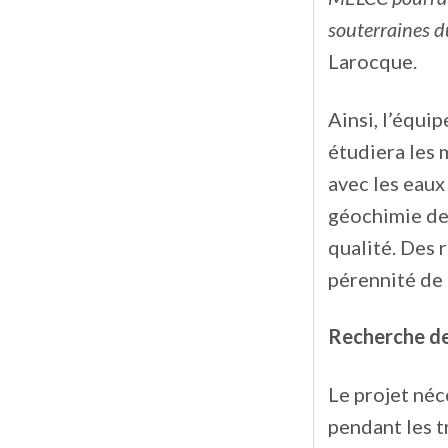
souterraines d
Larocque.
Ainsi, l’équi
étudiera les 
avec les eaux
géochimie de 
qualité. Des 
pérennité de 
Recherche de
Le projet néc
pendant les t