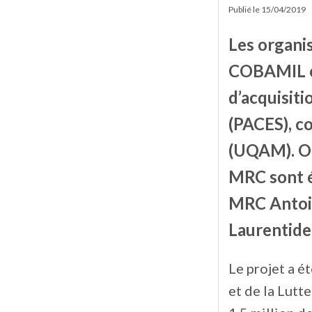
Publié le
15/04/2019
Les organi
COBAMIL et
d’acquisiti
(PACES), c
(UQAM). Ou
MRC sont é
MRC Antoin
Laurentide
Le projet a é
et de la Lutt