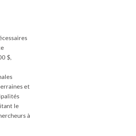
écessaires
ce
00 $,
nales
terraines et
ipalités
tant le
hercheurs à