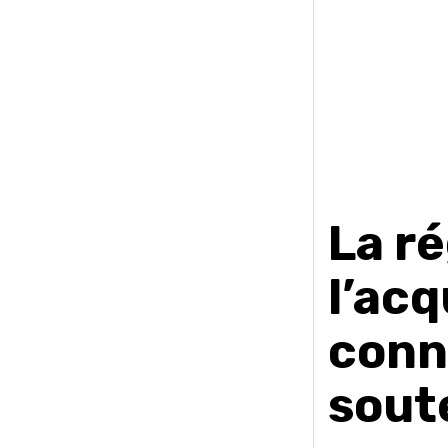
La ré
l’acq
conn
sout