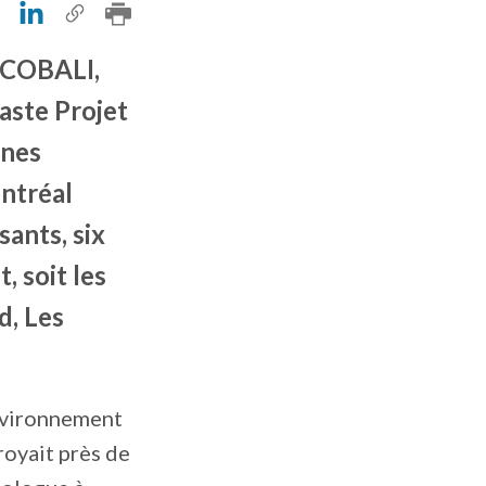
, COBALI,
aste Projet
ines
ntréal
ants, six
 soit les
d, Les
Environnement
royait près de