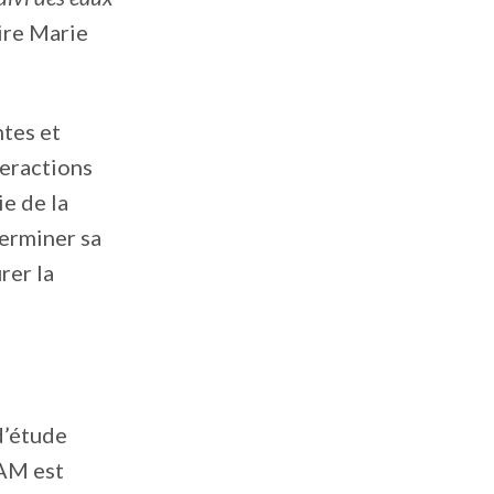
dire Marie
ntes et
teractions
e de la
terminer sa
rer la
d’étude
QAM est