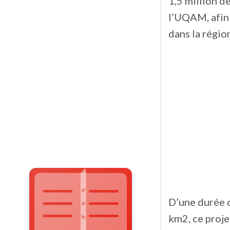
1,5 million d
l’UQAM, afin 
dans la régio
D’une durée d
km2, ce proje