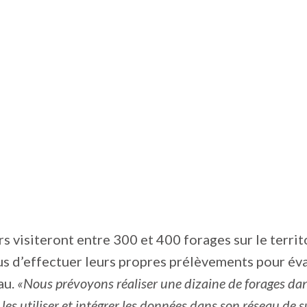
s visiteront entre 300 et 400 forages sur le territo
lus d’effectuer leurs propres prélèvements pour éva
au.
«Nous prévoyons réaliser une dizaine de forages dans
es utiliser et intégrer les données dans son réseau de s