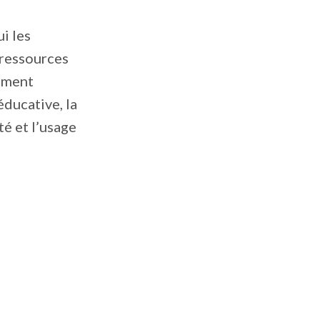
i les
 ressources
amment
éducative, la
té et l’usage