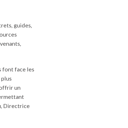
rets, guides,
sources
rvenants,
s font face les
 plus
ffrir un
permettant
, Directrice