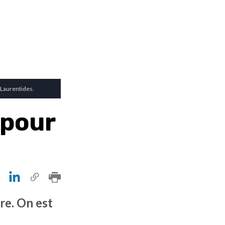
 Laurentides.
 pour
re. On est