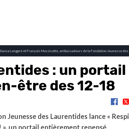
 Bianca Longpré et François Massicotte, ambassadeurs de la Fondation Jeunesse des
ntides : un portail
en-être des 12-18
on Jeunesse des Laurentides lance « Respi
 ! », un portail entièrement repensé.