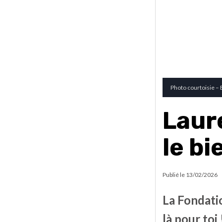
Photo courtoisie –
Laure
le bi
Publié le
13/02/2026
La Fondati
là pour toi