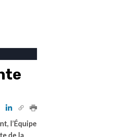
nte
nt, l’Équipe
te de la