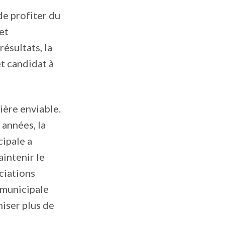
de profiter du
et
ésultats, la
et candidat à
ière enviable.
années, la
cipale a
intenir le
ciations
rmunicipale
iser plus de