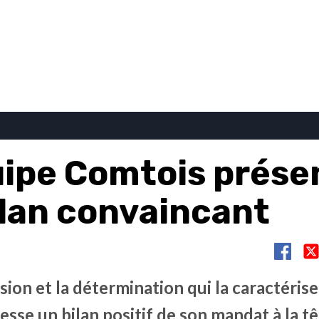
uipe Comtois prése
ilan convaincant
sion et la détermination qui la caractérise
sse un bilan positif de son mandat à la tê