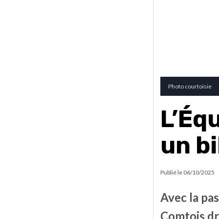
Photo courtoisie
L’Éq
un b
Publié le
06/10/2025
Avec la pas
Comtois dre