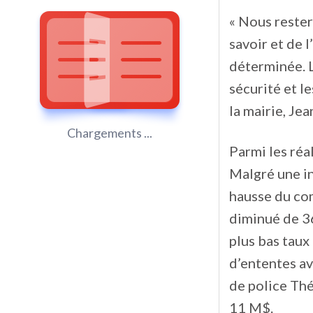
« Nous rester
savoir et de 
déterminée. L
sécurité et le
la mairie, Je
Chargements ...
Parmi les réa
Malgré une in
hausse du com
diminué de 36
plus bas tau
d’ententes av
de police Th
11 M$.