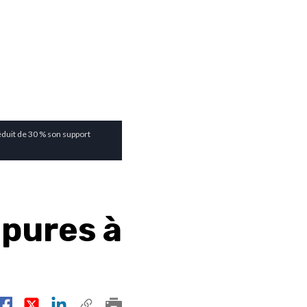
éduit de 30 % son support
pures à