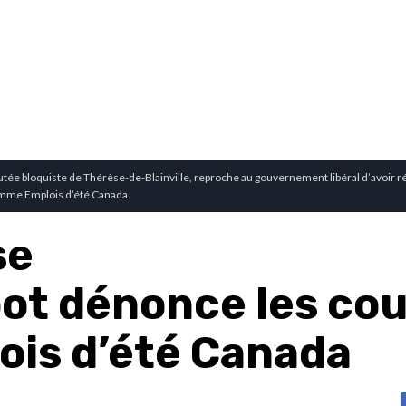
tée bloquiste de Thérèse-de-Blainville, reproche au gouvernement libéral d’avoir r
amme Emplois d’été Canada.
se
ot dénonce les cou
ois d’été Canada