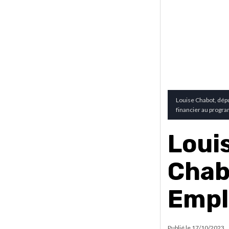
Louise Chabot, dépu
financier au progr
Loui
Chab
Empl
Publié le
17/10/2023