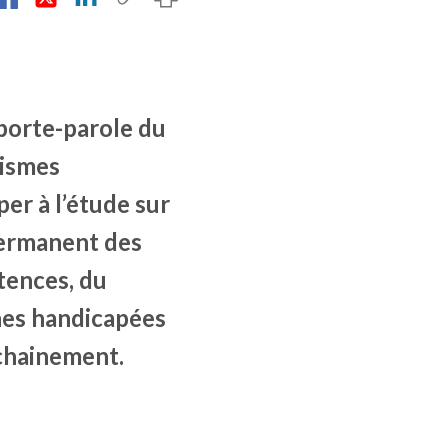
porte-parole du
nismes
er à l’étude sur
permanent des
tences, du
nes handicapées
chainement.