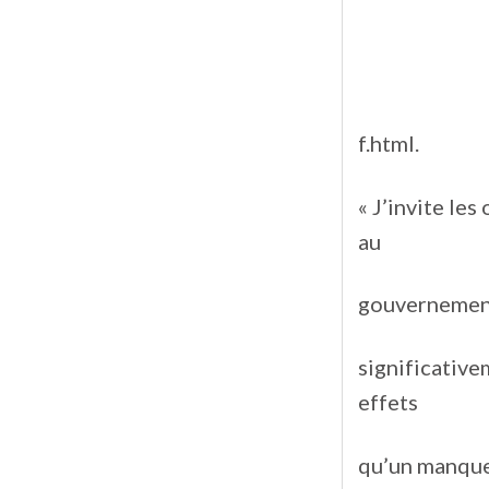
f.html.
« J’invite le
au
gouvernement
significative
effets
qu’un manque 