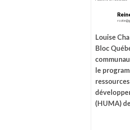
Rein
rcote@g
Louise Cha
Bloc Québé
communautai
le program
ressources
développem
(HUMA) de 