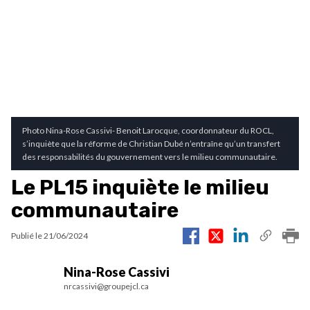
Photo Nina-Rose Cassivi- Benoit Larocque, coordonnateur du ROCL,
s’inquiète que la réforme de Christian Dubé n’entraîne qu’un transfert
des responsabilités du gouvernement vers le milieu communautaire.
Le PL15 inquiète le milieu
communautaire
Publié le
21/06/2024
Nina-Rose Cassivi
nrcassivi@groupejcl.ca