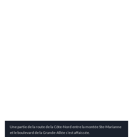
Une partie de la route de la Côte-Nord entre la montée Ste-Marianne
et le boulevard de la Grande-Allée s’est affaissée.