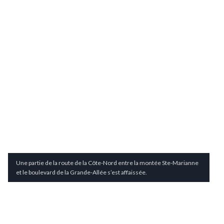
Une partie de la route de la Côte-Nord entre la montée Ste-Marianne
et le boulevard de la Grande-Allée s’est affaissée.