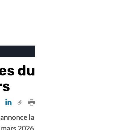
les du
rs
 annonce la
1 mars 2026