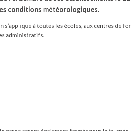
des conditions météorologiques.
n s’applique à toutes les écoles, aux centres de fo
es administratifs.
de garde seront également fermés pour la journée. P