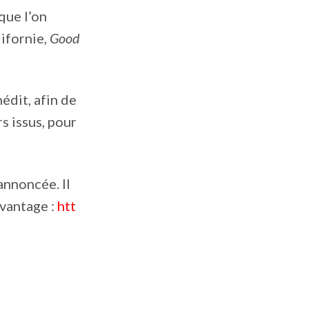
que l’on
lifornie,
Good
édit, afin de
s issus, pour
annoncée. Il
avantage :
htt