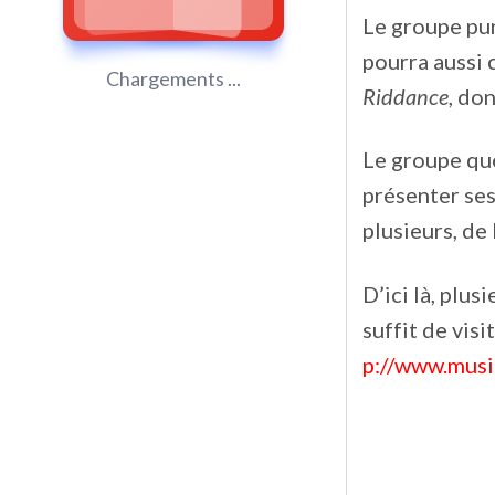
Le groupe p
pourra aussi 
Chargements ...
Riddance
, do
Le groupe q
présenter ses
plusieurs, de
D’ici là, plu
suffit de visi
p://www.musi