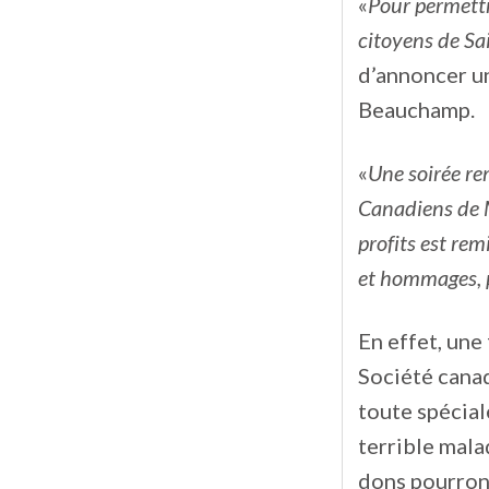
«
Pour permettr
citoyens de Sa
d’annoncer u
Beauchamp.
«
Une soirée rem
Canadiens de M
profits est rem
et hommages, p
En effet, une
Société canad
toute spécial
terrible mala
dons pourront