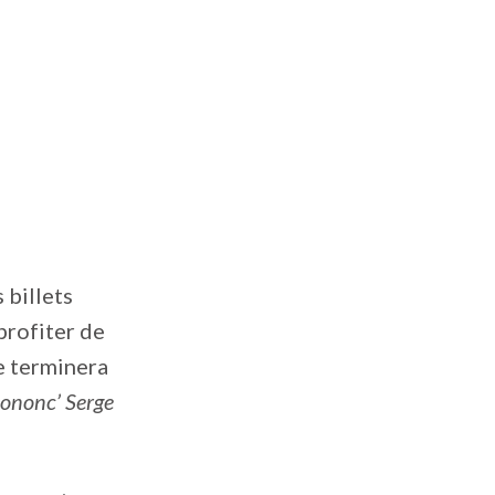
 billets
profiter de
e terminera
ononc’ Serge