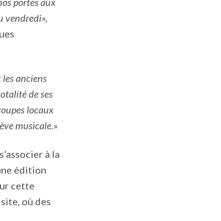
nos portes aux
du vendredi
»,
ues
c les anciens
talité de ses
groupes locaux
ève musicale.
»
s’associer à la
une édition
ur cette
site, où des