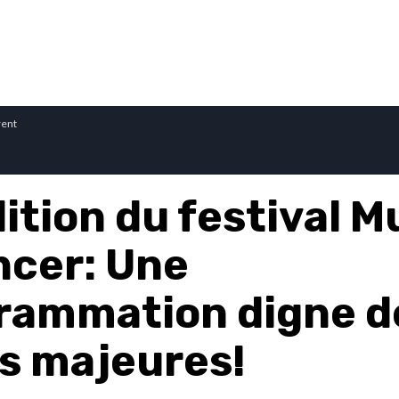
rent
ition du festival M
ncer: Une
rammation digne d
es majeures!