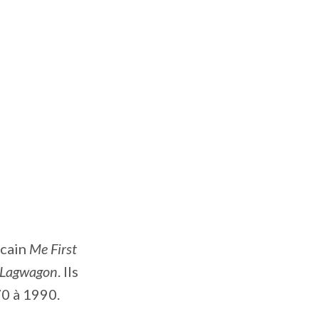
icain
Me First
Lagwagon
. Ils
70 à 1990.