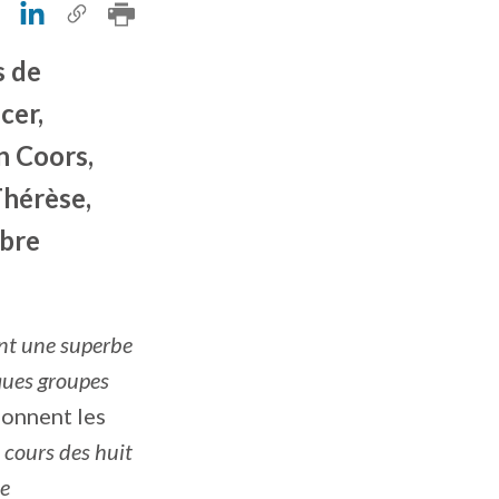
s de
cer,
n Coors,
Thérèse,
mbre
ant une superbe
lques groupes
ionnent les
 cours des huit
ne