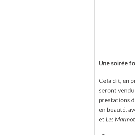
Une soirée f
Cela dit, en 
seront vendus
prestations 
en beauté, av
et
Les Marmott