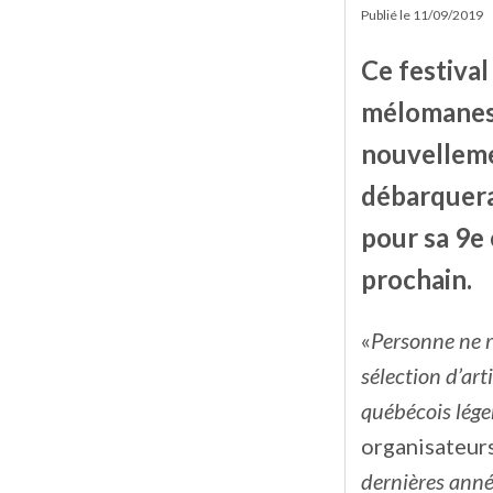
Publié le
11/09/2019
Ce festival
mélomanes, 
nouvelleme
débarquera
pour sa 9e 
prochain.
«
Personne ne r
sélection d’ar
québécois lége
organisateur
dernières année