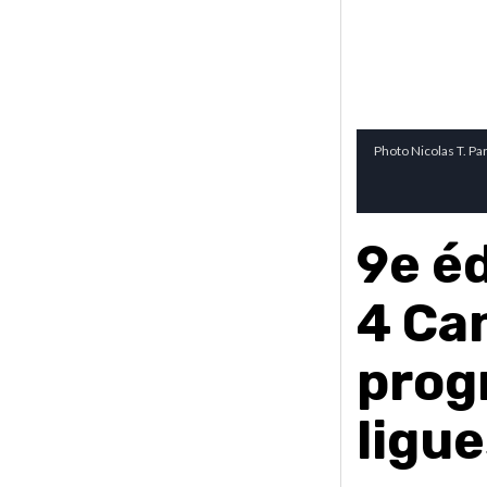
Photo Nicolas T. Pa
9e éd
4 Ca
prog
ligu