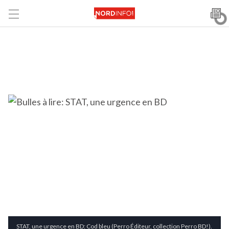
STAT, une urgence en BD: Cod bleu (Perro Éditeur, collection Perro BD!).