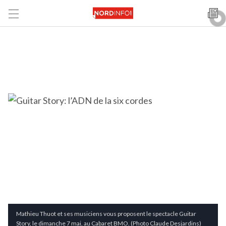
Mathieu Thuot et ses musiciens vous proposent le spectacle Guitar
Story, le dimanche 7 mai, au Cabaret BMO. (Photo Claude Desjardins)