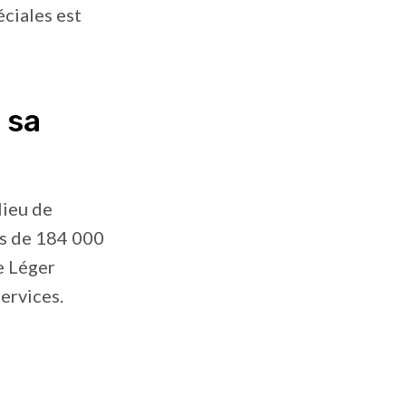
éciales est
 sa
lieu de
lus de 184 000
e Léger
services.