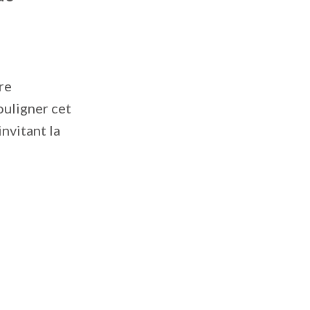
tre
ouligner cet
invitant la