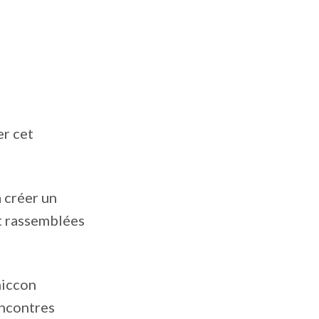
er cet
à créer un
nt rassemblées
miccon
encontres