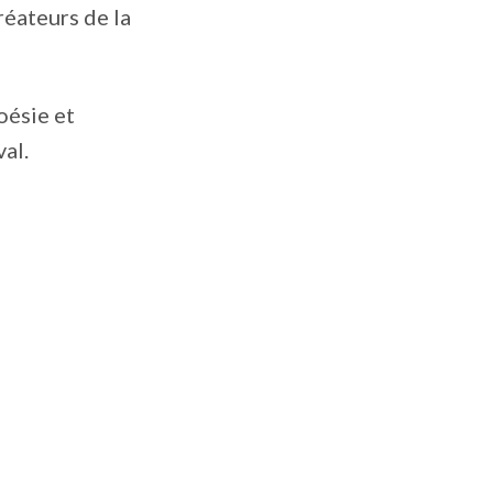
créateurs de la
oésie et
val.