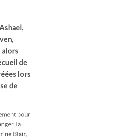
 Ashael,
aven,
 alors
ecueil de
réées lors
sse de
sement pour
nger, la
rine Blair,