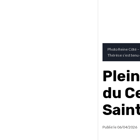
Photo Reine Côté –
Thérèse s’est tenu 
Plein
du C
Sain
Publié le
06/04/2026