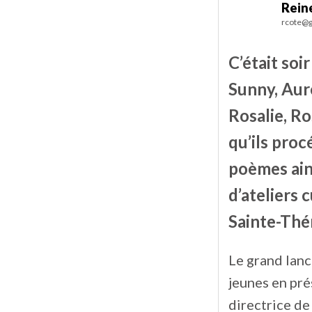
Rein
rcote@g
C’était soi
Sunny, Aure
Rosalie, Ro
qu’ils proc
poèmes ain
d’ateliers 
Sainte-Thé
Le grand lanc
jeunes en pré
directrice de