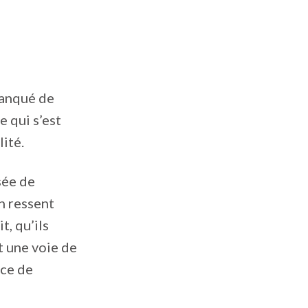
manqué de
e qui s’est
ité.
sée de
n ressent
t, qu’ils
t une voie de
ice de