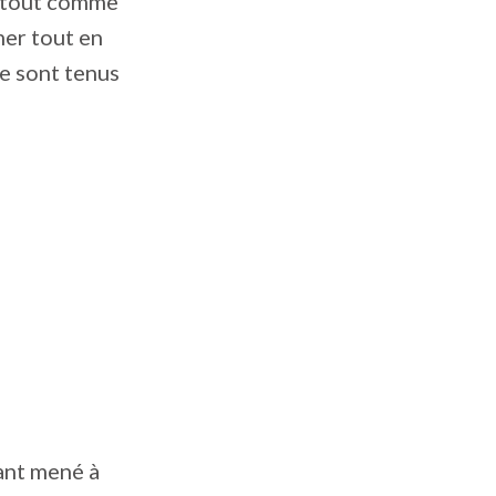
, tout comme
mer tout en
se sont tenus
ant mené à