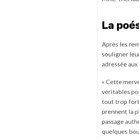
La poé
Après les rem
souligner leur
adressée aux 
« Cette merve
véritables po
tout trop for
prennent la p
passage authe
quelques bouq