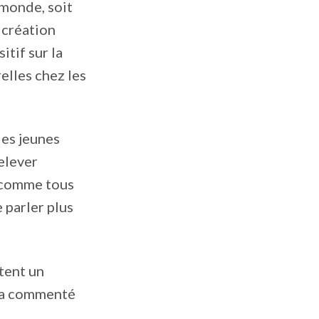
 monde, soit
a création
itif sur la
elles chez les
 les jeunes
relever
, comme tous
 parler plus
tent un
, a commenté