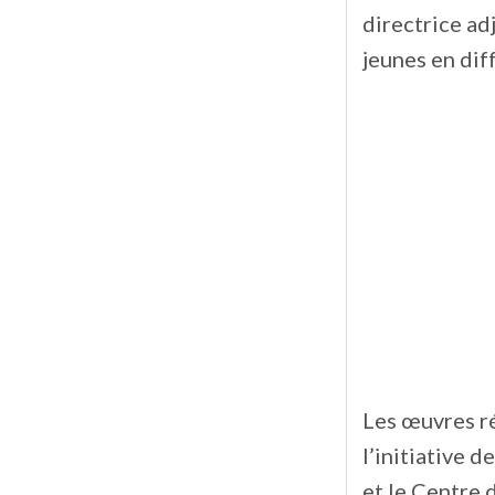
directrice ad
jeunes en dif
Les œuvres ré
l’initiative 
et le Centre 