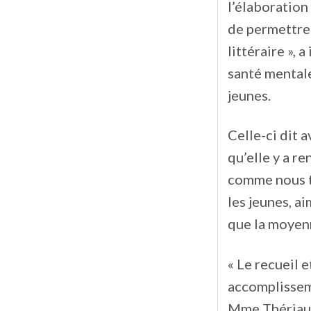
l’élaboration
de permettre 
littéraire », 
santé mentale
jeunes.
Celle-ci dit a
qu’elle y a re
comme nous t
les jeunes, a
que la moyenn
« Le recueil 
accomplisseme
Mme Thériaul