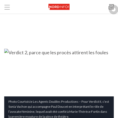
Photo Courtoisie Les Agents Doubles Productions – Pour Verdict II, c’est
Sonia Vachon qui accompagne Paul Doucet en interprétant le rôle de
l’avocate féminine, lequel avait été confié à Marie-Thérèse Fortin dans
la première mouture de la pièce de théâtre.