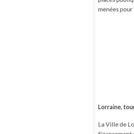
menées pour e
Lorraine, to
La Ville de L
financement d