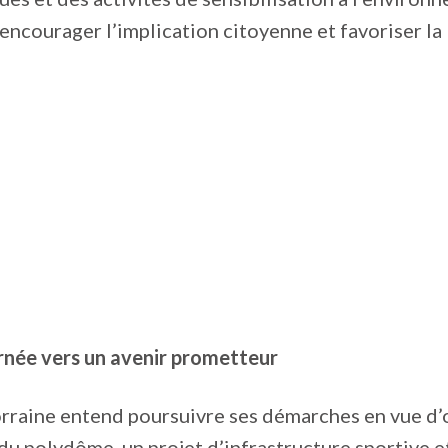
ncourager l’implication citoyenne et favoriser la 
urnée vers un avenir prometteur
orraine entend poursuivre ses démarches en vue d’
u polydôme, un projet d’infrastructure sportive e