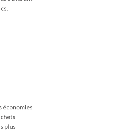
ics.
es économies
échets
s plus