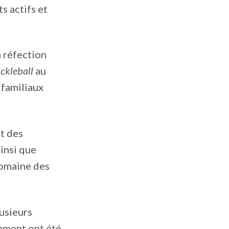
s actifs et
a réfection
ickleball
au
 familiaux
t des
insi que
domaine des
usieurs
nement ont été