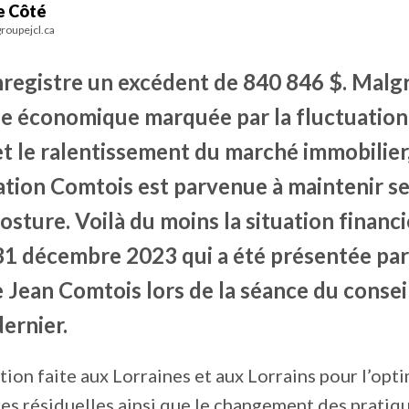
e Côté
roupejcl.ca
nregistre un excédent de 840 846 $. Malg
ude économique marquée par la fluctuation
et le ralentissement du marché immobilier
ation Comtois est parvenue à maintenir se
sture. Voilà du moins la situation financi
31 décembre 2023 qui a été présentée par
 Jean Comtois lors de la séance du consei
dernier.
ation faite aux Lorraines et aux Lorrains pour l’opt
res résiduelles ainsi que le changement des pratiq