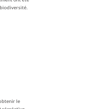
biodiversité.
obtenir le
t récréative