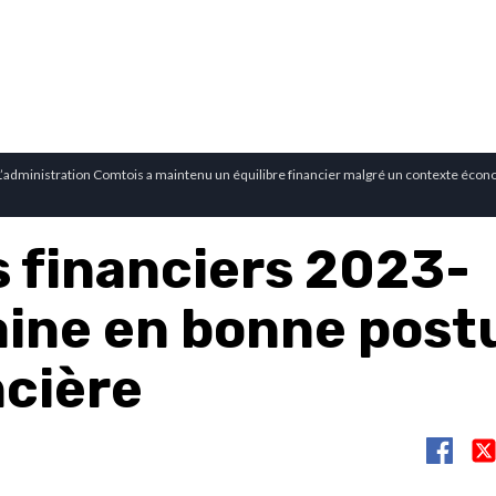
 L’administration Comtois a maintenu un équilibre financier malgré un contexte éco
s financiers 2023-
aine en bonne post
ncière