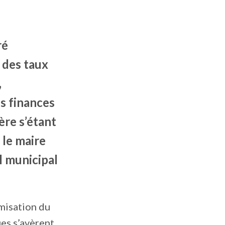
ré
 des taux
,
s finances
ère s’étant
 le maire
l municipal
imisation du
ues s’avèrent