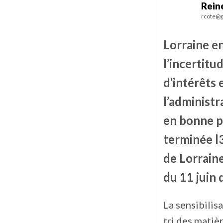
Rein
rcote@g
Lorraine e
l’incertit
d’intérêts 
l’administr
en bonne po
terminée l
de Lorraine
du 11 juin 
La sensibilis
tri des matiè