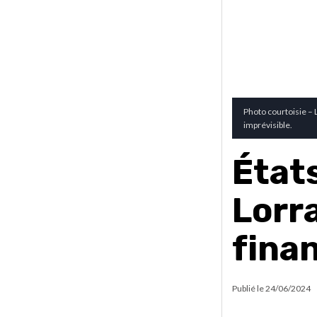
Photo courtoisie –
imprévisible.
État
Lorr
fina
Publié le
24/06/2024