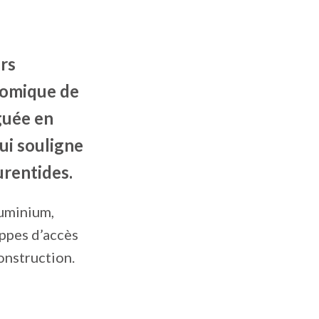
urs
nomique de
nguée en
ui souligne
urentides.
luminium,
appes d’accès
onstruction.