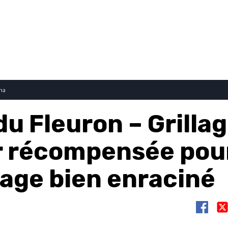
na
du Fleuron – Grilla
r récompensée pou
tage bien enraciné