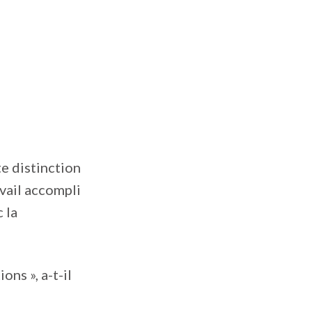
te distinction
vail accompli
 la
ns », a-t-il