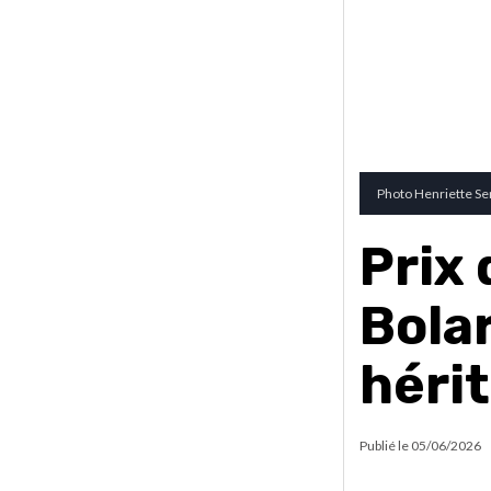
Photo Henriette Se
Prix 
Bola
héri
Publié le
05/06/2026