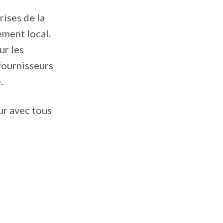
ises de la
ement local.
ur les
 fournisseurs
.
ur avec tous