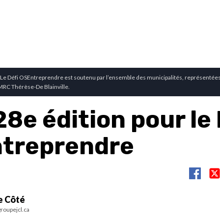
Le Défi OSEntreprendre est soutenu par l’ensemble des municipalités, représentées 
MRC Thérèse-De Blainville.
8e édition pour le 
treprendre
e Côté
roupejcl.ca