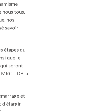
ynamisme
e nous tous,
ue, nos
sé savoir
es étapes du
nsi que le
 qui seront
a MRC TDB, a
démarrage et
t d’élargir