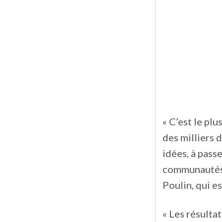
« C’est le pl
des milliers 
idées, à pass
communautés »
Poulin, qui e
« Les résulta