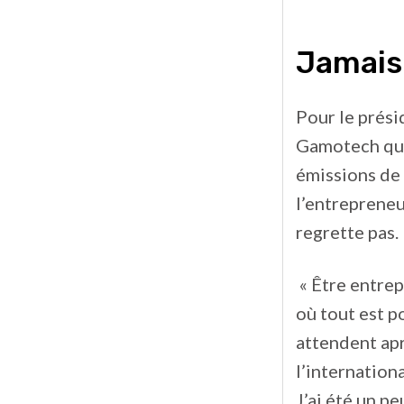
Jamais 
Pour le prési
Gamotech qui
émissions de 
l’entrepreneu
regrette pas.
« Être entrep
où tout est p
attendent apr
l’internationa
J’ai été un p