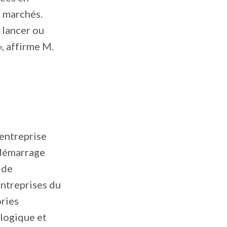
x marchés.
 lancer ou
», affirme M.
 entreprise
e démarrage
ide
entreprises du
ories
ologique et