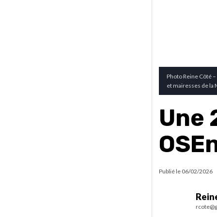
Photo Reine Côté – 
et mairesses de la 
Une 2
OSEn
Publié le
06/02/2026
Rein
rcote@g