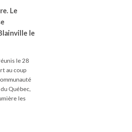
re. Le
se
ainville le
éunis le 28
rt au coup
 communauté
s du Québec,
umière les