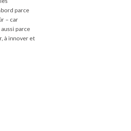
les
’abord parce
r – car
 aussi parce
, à innover et