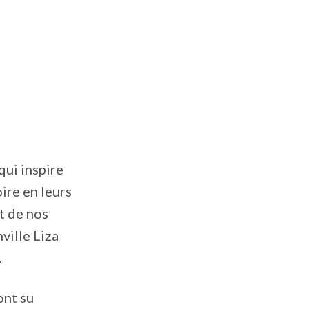
qui inspire
ire en leurs
t de nos
ville Liza
.
ont su