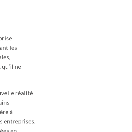
prise
ant les
les,
qu’il ne
velle réalité
ains
ère à
es entreprises.
nées en