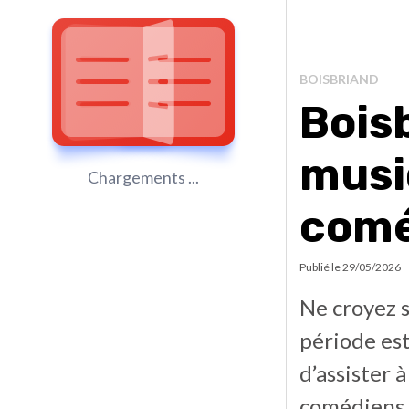
BOISBRIAND
Boisb
musi
Chargements ...
comé
Publié le
29/05/2026
Ne croyez 
période est
d’assister 
comédiens 