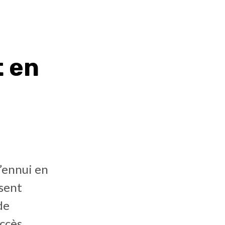
t en
’ennui en
osent
de
ccès