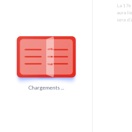
La 17e
aura li
sera d
Chargements ...