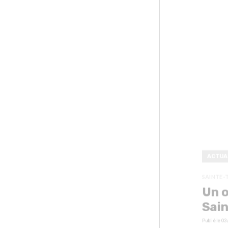
ACTUA
SAINTE-
Un o
Sai
Publié le
03