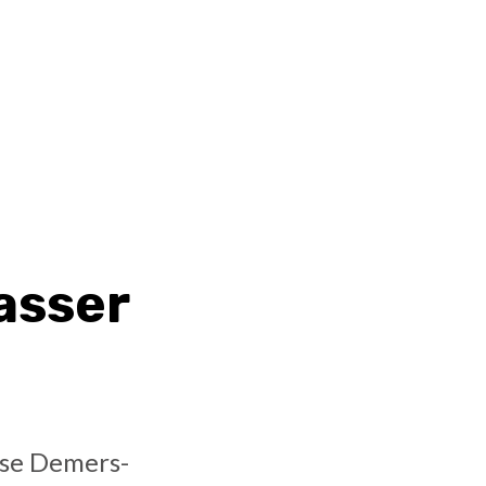
passer
èse Demers-