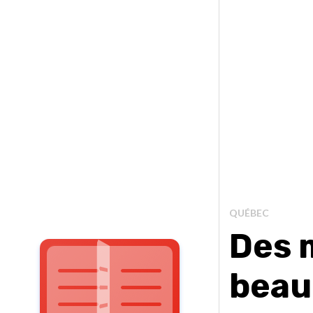
QUÉBEC
Des 
beau