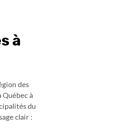
s à
égion des
à Québec à
cipalités du
age clair :