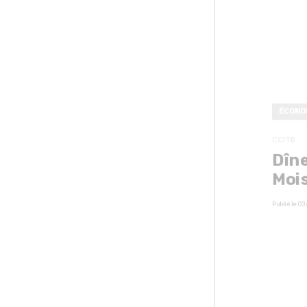
ÉCONO
CCITB
Dîne
Moi
Publié le
03