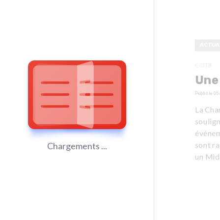
ACTUA
CCITB
Une
Publié le
05
La Cha
soulign
événem
sont r
Chargements ...
un Midi