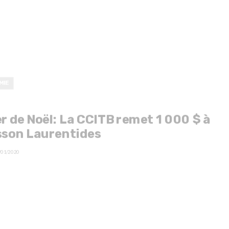
MIE
r de Noël: La CCITB remet 1 000 $ à
sson Laurentides
/01/2020