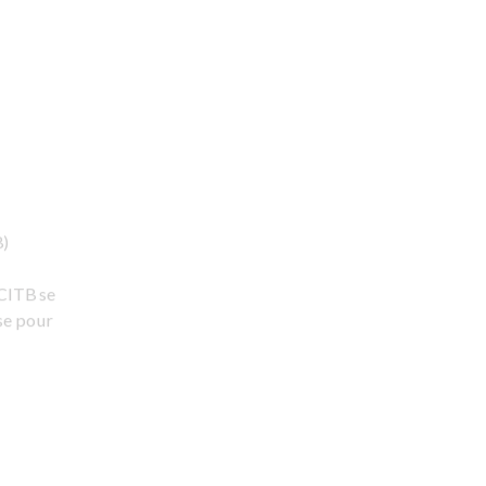
B)
CCITB se
se pour