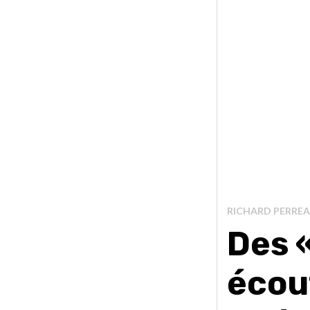
RICHARD PERRE
Des 
écou