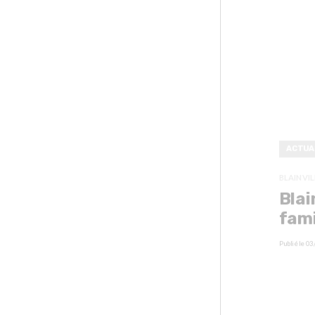
ACTUA
BLAINVIL
Blai
fami
Publié le
03