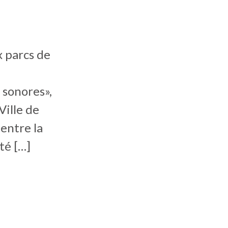
x parcs de
 sonores»,
Ville de
 entre la
té […]