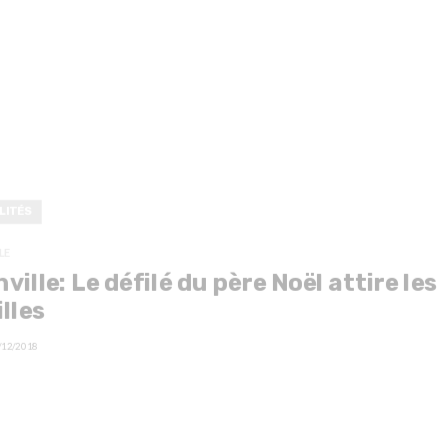
LITÉS
LE
nville: Le défilé du père Noël attire les
lles
/12/2018