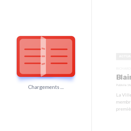
ACTUA
RICHARD
Blai
Publié le
14
Chargements ...
La Vill
membres
premiè