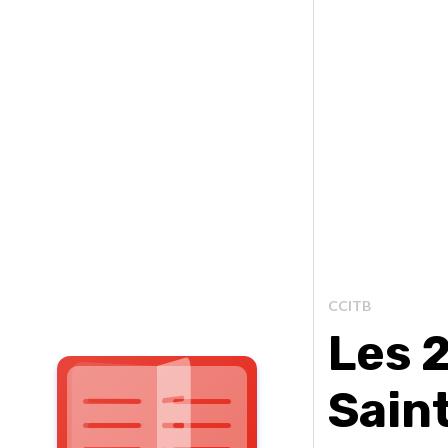
CCITB
Les 
Sain