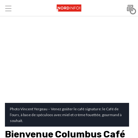
Photo Vincent Yergeau – Venez goûter le café signature: le Café de
l’ours, à base de spéculoos avec miel et crème fouettée, gourmand à
souhait.
Bienvenue Columbus Café