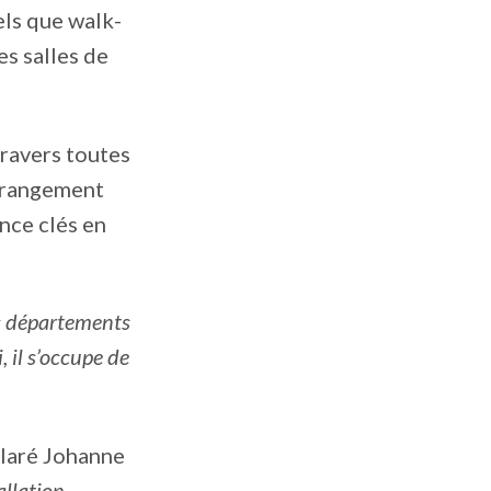
els que walk-
es salles de
travers toutes
e rangement
nce clés en
 départements
, il s’occupe de
claré Johanne
allation