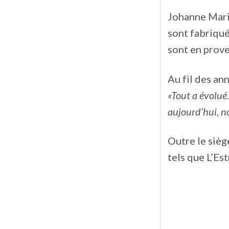
Johanne Marin
sont fabriqué
sont en prov
Au fil des an
«Tout a évolué.
aujourd’hui, n
Outre le sièg
tels que L’Es