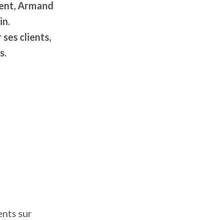
dent, Armand
in.
ses clients,
s.
ents sur