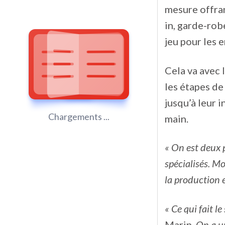
mesure offran
in, garde-rob
jeu pour les 
Cela va avec 
les étapes de
jusqu’à leur 
Chargements ...
main.
« On est deux 
spécialisés. Mo
la production e
« Ce qui fait 
Marin.
On a u