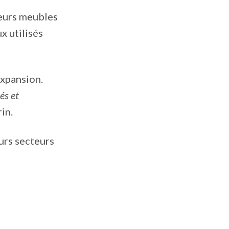
leurs meubles
x utilisés
expansion.
és et
in.
eurs secteurs