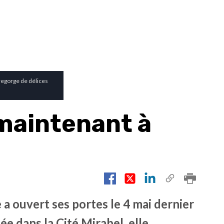
regorge de délices
 maintenant à
a ouvert ses portes le 4 mai dernier
e dans la Cité Mirabel, elle