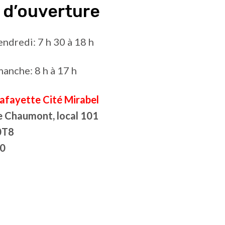
 d’ouverture
endredi: 7 h 30 à 18 h
anche: 8 h à 17 h
Lafayette Cité Mirabel
e Chaumont, local 101
0T8
0