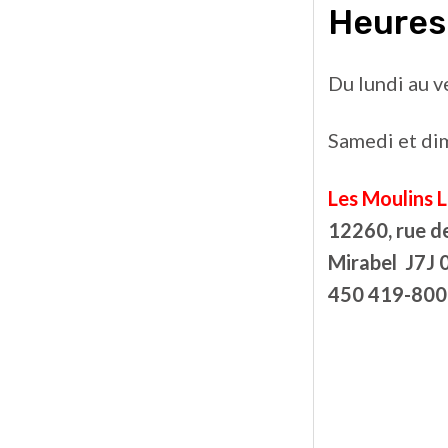
Heures
Du lundi au v
Samedi et dim
Les Moulins 
12260, rue d
Mirabel J7J 
450 419-800