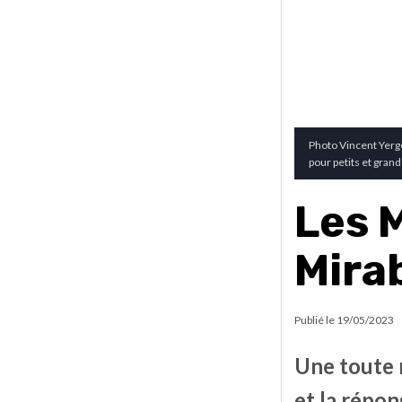
Photo Vincent Yerge
pour petits et grand
Les 
Mirab
Publié le
19/05/2023
Une toute 
et la répo