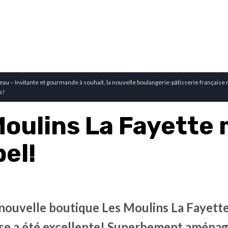
au – Invitante et gourmande à souhait, la nouvelle boulangerie-pâtisserie française 
s!
Moulins La Fayette
el!
nouvelle boutique Les Moulins La Fayette 
nse a été excellente! Superbement aménagé