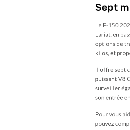
Sept mo
Le F-150 2022
Lariat, en pas
options de tr
kilos, et pro
Il offre sept
puissant V8 C
surveiller ég
son entrée en
Pour vous aid
pouvez compte