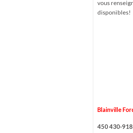
vous renseign
disponibles!
Blainville For
450 430-918