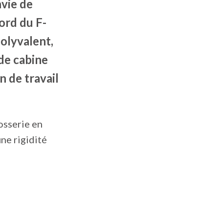
nvie de
ord du F-
olyvalent,
de cabine
n de travail
osserie en
une rigidité