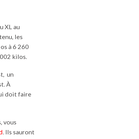
u XL au
tenu, les
los à 6 260
002 kilos.
t, un
t. À
i doit faire
, vous
rd
. Ils sauront