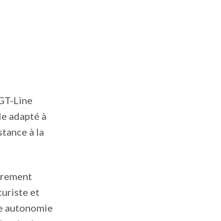
 GT-Line
le adapté à
stance à la
ièrement
turiste et
ne autonomie