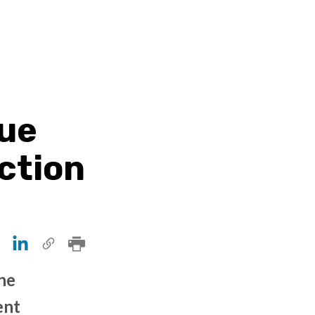
que
ction
une
ent