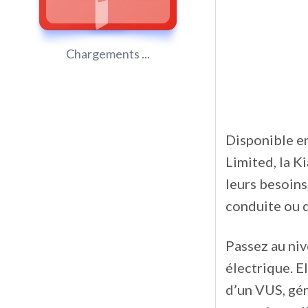
Chargements ...
Disponible e
Limited, la K
leurs besoins
conduite ou d
Passez au niv
électrique. E
d’un VUS, gé