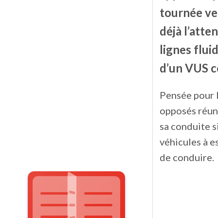
tournée ver
déjà l’atte
lignes flui
d’un VUS c
Pensée pour l
opposés réuni
sa conduite s
véhicules à e
de conduire.