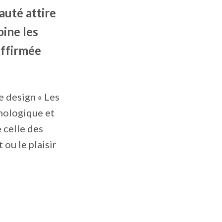
auté attire
bine les
affirmée
e design « Les
hnologique et
 celle des
 ou le plaisir