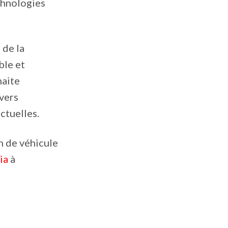
echnologies
 de la
ble et
haite
vers
ctuelles.
n de véhicule
ia
à