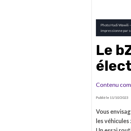
Photo Hadi Wawili 
impressionne par s
Le bZ
élec
Contenu com
Publié le
11/10/2023
Vous envisage
les véhicules
Un essai rout