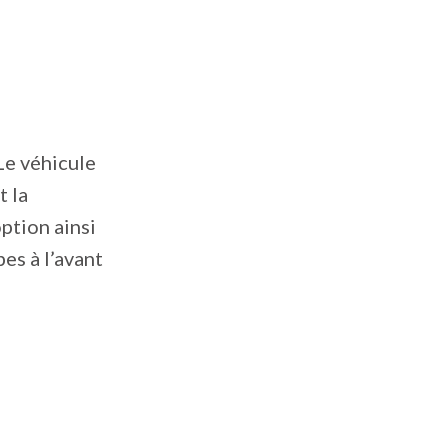
Le véhicule
t la
ption ainsi
es à l’avant