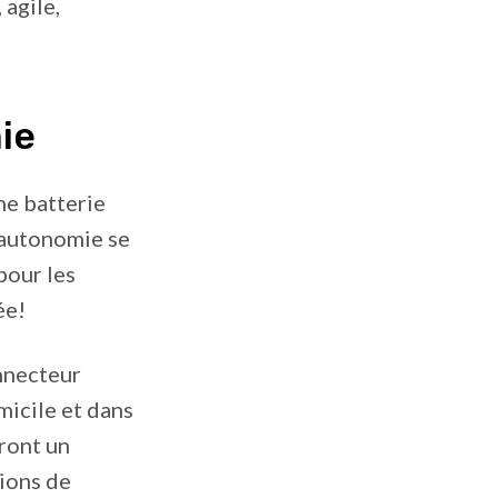
 agile,
ie
ne batterie
’autonomie se
pour les
ée!
nnecteur
micile et dans
eront un
tions de