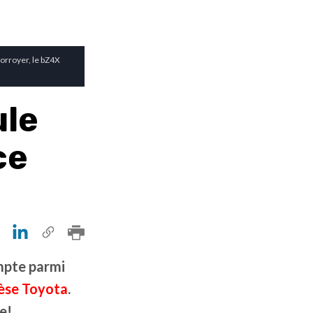
orroyer, le bZ4X
ule
ce
ompte parmi
èse Toyota
.
e!