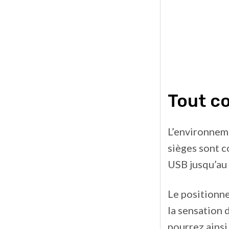
Tout c
L’environneme
sièges sont c
USB jusqu’au
Le positionn
la sensation 
pourrez ainsi