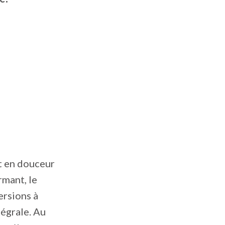
ut en douceur
rmant, le
ersions à
tégrale. Au