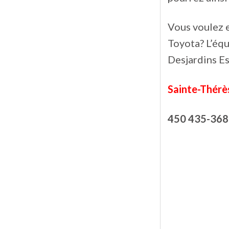
Vous voulez e
Toyota? L’éq
Desjardins Es
Sainte-Thérè
450 435-368