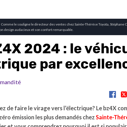
– Comme le souligne le directeur des ventes chez Sainte-Thérèse Toyota, Stéphane C
on design audacieux et son confort remarquable.
4X 2024 : le véhic
trique par excellen
mandité
z de faire le virage vers l’électrique? Le bz4X c
 zéro émission les plus demandés chez
Sainte-Thér
ier et vous comprendrez pourquoi il est si populair