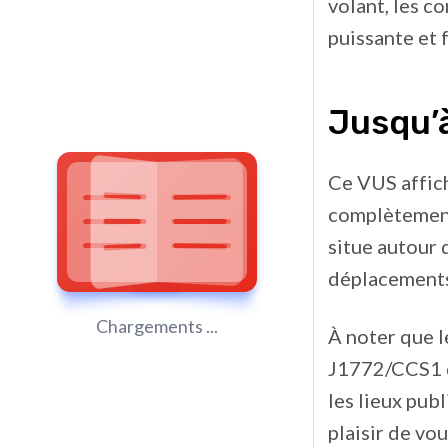
volant, les c
puissante et
Jusqu’
Ce VUS affic
complètement 
situe autour 
déplacements
Chargements ...
À noter que 
J1772/CCS1 de
les lieux pub
plaisir de vo