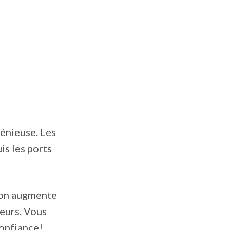
énieuse. Les
is les ports
ion augmente
teurs. Vous
 confiance!