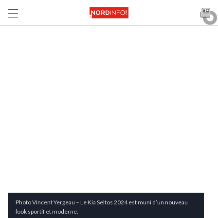
Photo Vincent Yergeau – Le Kia Seltos 2024 est muni d’un nouveau
look sportif et moderne.