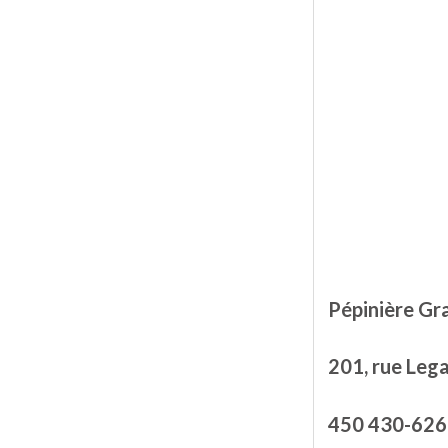
Pépinière Grav
201, rue Legau
450 430-626