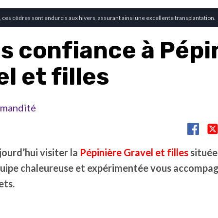
e, ces cèdres sont endurcis aux hivers, assurant ainsi une excellente transplantation.
es confiance à Pépi
l et filles
mandité
ourd’hui visiter la
Pépinière Gravel et filles
située 
’équipe chaleureuse et expérimentée vous accompa
ets.