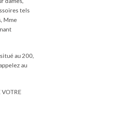
ur dames,
soires tels
us, Mme
enant
 situé au 200,
appelez au
DE VOTRE