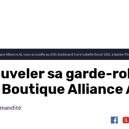
ique Alliance AL vous accueille au 200, boulevard Curé-Labelle (local 102), à Sainte-T
uveler sa garde-r
 Boutique Alliance
mandité