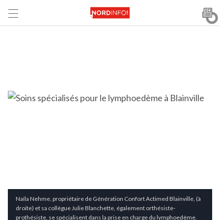
Naïla Nehme, propriétaire de Génération Confort Actimed Blainville, (à
droite) et sa collègue Julie Blanchette, également orthésiste-
prothésiste, se spécialisent dans la prise en charge du lymphoedème.