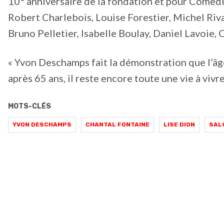
10
anniversaire de la fondation et pour Comediha
Robert Charlebois, Louise Forestier, Michel Riva
Bruno Pelletier, Isabelle Boulay, Daniel Lavoie,
« Yvon Deschamps fait la démonstration que l’âge
après 65 ans, il reste encore toute une vie à vivre
MOTS-CLÉS
YVON DESCHAMPS
CHANTAL FONTAINE
LISE DION
SAL