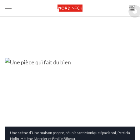
Une scène d’Une maison propre, réunissant Monique Spazianni, Patricia
Nolin, Hélène Mercier et Émilie Bibeau.