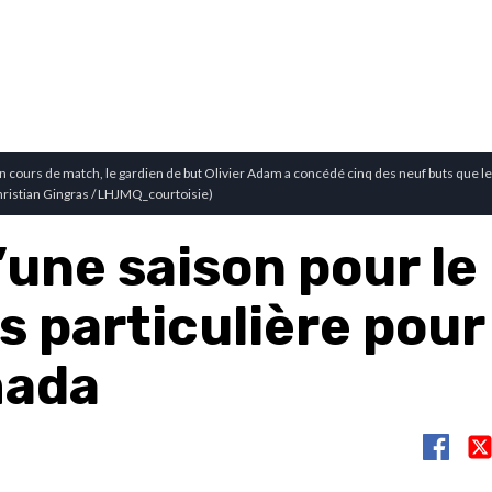
n cours de match, le gardien de but Olivier Adam a concédé cinq des neuf buts que le
ristian Gingras / LHJMQ_courtoisie)
’une saison pour le
s particulière pour
mada