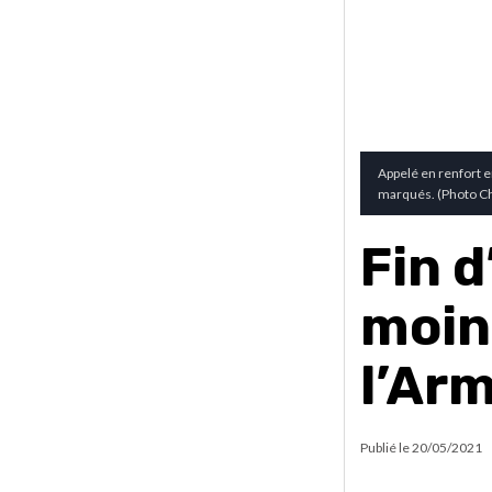
Appelé en renfort e
marqués. (Photo Ch
Fin d
moin
l’Ar
Publié le
20/05/2021