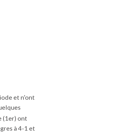
iode et n’ont
 quelques
 (1er) ont
gres à 4-1 et