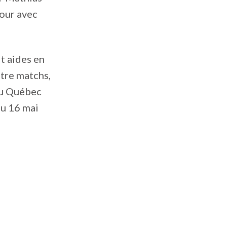
tour avec
t aides en
atre matchs,
 du Québec
au 16 mai