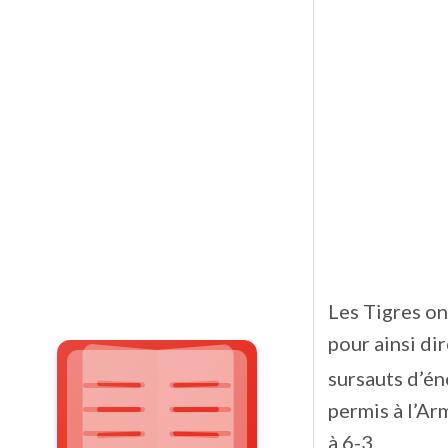
Les Tigres on
pour ainsi dir
sursauts d’é
permis à l’Ar
à 6-3.