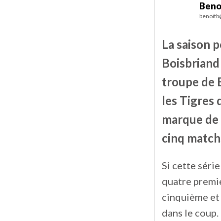
Beno
benoitb
La saison p
Boisbriand 
troupe de 
les Tigres 
marque de 9
cinq match
Si cette séri
quatre premie
cinquième et 
dans le coup.