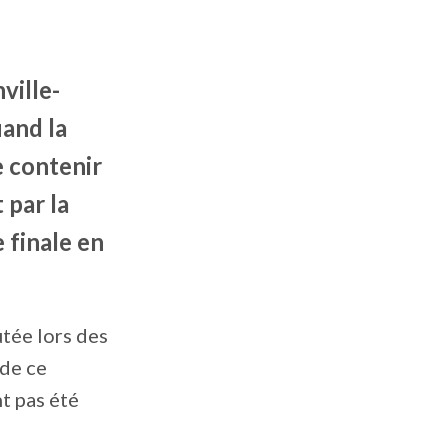
ville-
uand la
e contenir
 par la
 finale en
utée lors des
 de ce
t pas été