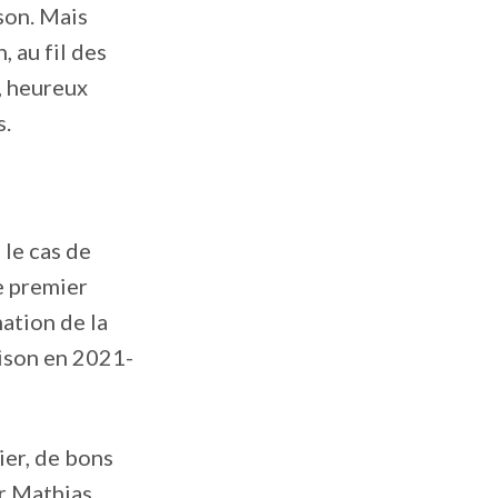
son. Mais
 au fil des
, heureux
s.
 le cas de
e premier
mation de la
ison en 2021-
ier, de bons
r Mathias