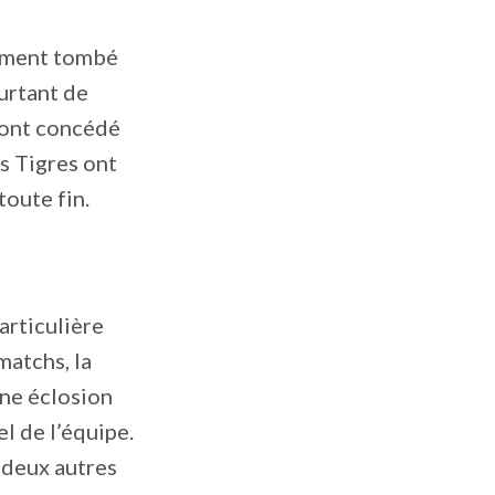
alement tombé
ourtant de
 ont concédé
s Tigres ont
toute fin.
articulière
matchs, la
une éclosion
 de l’équipe.
, deux autres