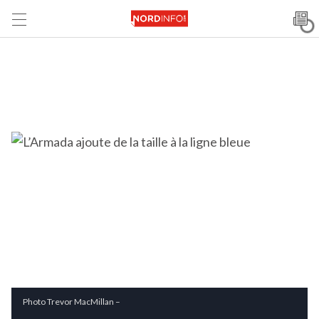
Photo Trevor MacMillan –