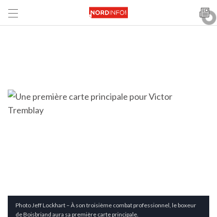
Photo Jeff Lockhart – À son troisième combat professionnel, le boxeur
de Boisbriand aura sa première carte principale.