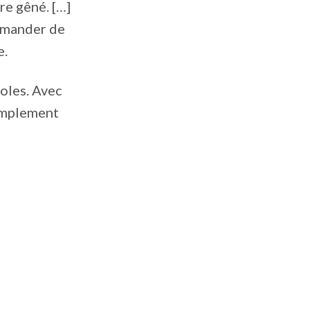
tre gêné. […]
demander de
e.
oles. Avec
simplement