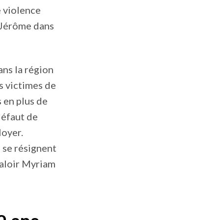
 violence
t-Jérôme dans
ns la région
s victimes de
 en plus de
défaut de
loyer.
 se résignent
valoir Myriam