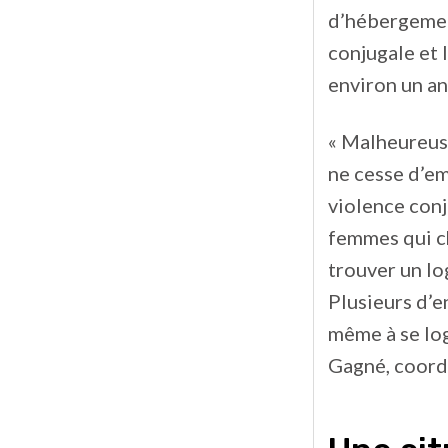
d’hébergemen
conjugale et 
environ un an
« Malheureus
ne cesse d’e
violence conj
femmes qui ch
trouver un lo
Plusieurs d’e
même à se lo
Gagné, coord