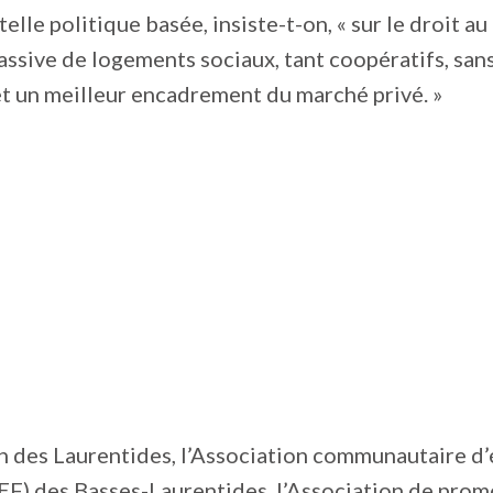
elle politique basée, insiste-t-on, « sur le droit au
assive de logements sociaux, tant coopératifs, sans
et un meilleur encadrement du marché privé. »
on des Laurentides, l’Association communautaire 
EF) des Basses-Laurentides, l’Association de prom