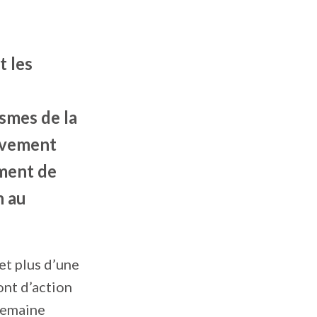
t les
smes de la
ouvement
ement de
n au
et plus d’une
ont d’action
semaine