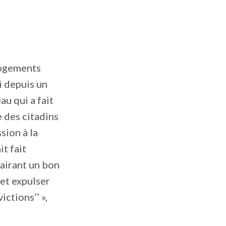
logements
i depuis un
au qui a fait
e des citadins
sion à la
t fait
lairant un bon
 et expulser
ictions’’ »,