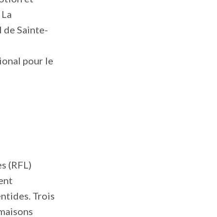
 La
 de Sainte-
onal pour le
s (RFL)
ent
ntides. Trois
 maisons