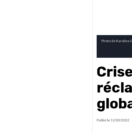
Photo de Karolina 
Cris
récl
globa
Publié le
11/03/2022