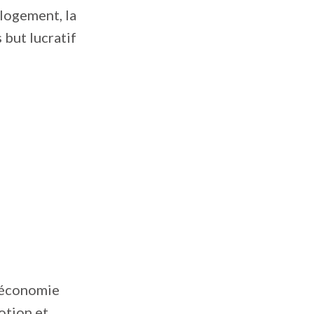
 logement, la
 but lucratif
d’économie
otion et