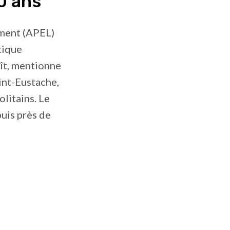
0 ans
ement (APEL)
tique
aît, mentionne
int-Eustache,
olitains. Le
uis près de