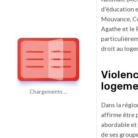
d’éducation e
Mouvance, Ce
Agathe et le
particulière
droit au loge
Violen
logeme
Chargements ...
Dans la régi
affirme être
abordable et 
de ses groupe