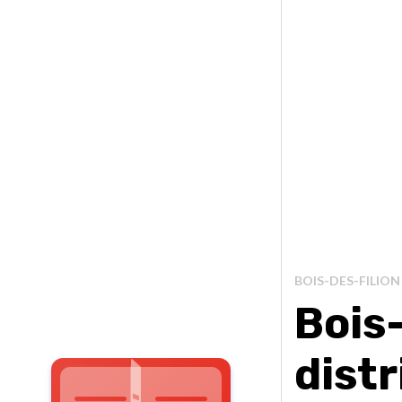
BOIS-DES-FILION
Bois-
dist