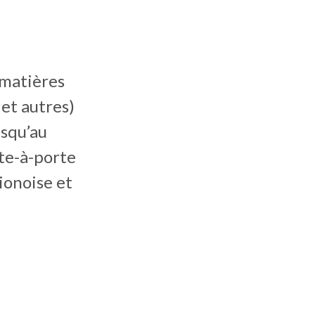
 matières
et autres)
usqu’au
rte-à-porte
ionoise et