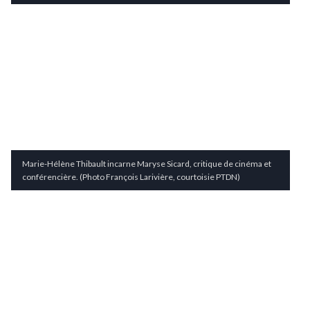
Marie-Hélène Thibault incarne Maryse Sicard, critique de cinéma et
conférencière. (Photo François Larivière, courtoisie PTDN)