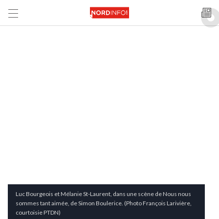
Luc Bourgeois et Mélanie St-Laurent, dans une scène de Nous nous
sommes tant aimée, de Simon Boulerice. (Photo François Larivière,
courtoisie PTDN)