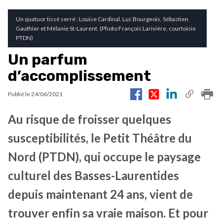
Un quatuor tissé serré : Louise Cardinal, Luc Bourgeois, Sébastien
Gauthier et Mélanie St-Laurent. (Photo François Larivière, courtoisie
PTDN)
Un parfum
d’accomplissement
Publié le
24/06/2021
Au risque de froisser quelques
susceptibilités, le Petit Théâtre du
Nord (PTDN), qui occupe le paysage
culturel des Basses-Laurentides
depuis maintenant 24 ans, vient de
trouver enfin sa vraie maison. Et pour